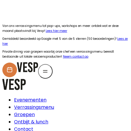
Van ons verrassingsmenu tot pop-ups, workshops en meer: ontdek wat er deze maand 
•
Van ons verrassingsmenu tot pop-ups, workshops en meer: ontdek wat er deze
maand plaatsvindt bij Vesp!
Lees hier meer
Gemiddeld beoordeeld op Google met 5 van de 5 sterren (50 beoordelingen)!
Lees ze
hier
Private dining voor groepen waarbij onze chef een verrassingsmenu bereidt
bestaande uit lokale seizoensproducten!
Neem contact op
Evenementen
Verrassingsmenu
Groepen
Ontbijt & lunch
Contact