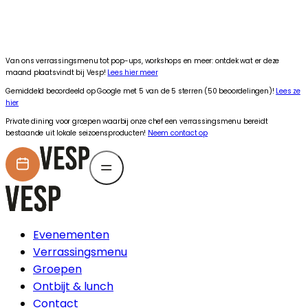
Van ons verrassingsmenu tot pop-ups, workshops en meer: ontdek wat er deze maand 
•
Van ons verrassingsmenu tot pop-ups, workshops en meer: ontdek wat er deze
maand plaatsvindt bij Vesp!
Lees hier meer
Gemiddeld beoordeeld op Google met 5 van de 5 sterren (50 beoordelingen)!
Lees ze
hier
Private dining voor groepen waarbij onze chef een verrassingsmenu bereidt
bestaande uit lokale seizoensproducten!
Neem contact op
Evenementen
Verrassingsmenu
Groepen
Ontbijt & lunch
Contact